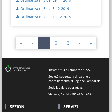
Ordinanza n. 5 del 29-11-2019
Ordinanza n. 6 del 5-12-2019
Ordinanza n. 7 del 13-12-2019
«
‹
1
2
3
›
»
Infrastrutture Lombarde S.p.A.
Società soggetta a direzione e
coordinamento di Regione Lombardia
Sede legale e operativa:.
Via Pola, 12/14 - 20124 MILANO
SEZIONI
SERVIZI