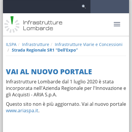
Salta
Salta al contenuto
al
contenuto
principale
Logo
Toggle
navigation
Infrastrutture
ILSPA
Infrastrutture
Infrastrutture Viarie e Concessioni
Strada Regionale SR1 “Dell’Expo”
VAI AL NUOVO PORTALE
Infrastrutture Lombarde dal 1 luglio 2020 è stata
incorporata nell'Azienda Regionale per l'Innovazione e
gli Acquisti - ARIA S.p.A.
Questo sito non è più aggiornato. Vai al nuovo portale
www.ariaspa.it
.