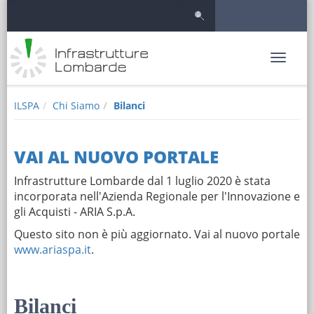
Salta
Salta al contenuto
al
contenuto
principale
Logo
Toggle
navigation
Infrastrutture
ILSPA
Chi Siamo
Bilanci
VAI AL NUOVO PORTALE
Infrastrutture Lombarde dal 1 luglio 2020 è stata
incorporata nell'Azienda Regionale per l'Innovazione e
gli Acquisti - ARIA S.p.A.
Questo sito non è più aggiornato. Vai al nuovo portale
www.ariaspa.it
.
Bilanci